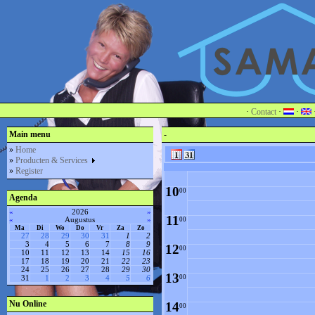
4
00
5
00
6
00
7
00
·
Contact
·
·
8
Main menu
-
00
»
Home
»
Producten & Services
9
00
»
Register
10
00
Agenda
«
2026
»
11
«
Augustus
»
00
Ma
Di
Wo
Do
Vr
Za
Zo
27
28
29
30
31
1
2
3
4
5
6
7
8
9
12
00
10
11
12
13
14
15
16
17
18
19
20
21
22
23
24
25
26
27
28
29
30
13
00
31
1
2
3
4
5
6
Nu Online
14
00