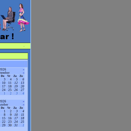
·
2026
»
ptember
»
Do
Vr
Za
Zo
3
4
5
6
10
11
12
13
17
18
19
20
24
25
26
27
1
2
3
4
2026
»
ktober
»
Do
Vr
Za
Zo
1
2
3
4
8
9
10
11
15
16
17
18
22
23
24
25
29
30
31
1