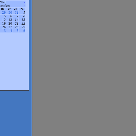
2026
»
vember
»
Do
Vr
Za
Zo
29
30
31
1
5
6
7
8
12
13
14
15
19
20
21
22
26
27
28
29
3
4
5
6