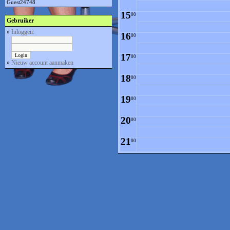
Guest24748
15
00
Gebruiker
»
Inloggen:
16
00
17
00
»
Nieuw account aanmaken
18
00
19
00
20
00
21
00
22
00
23
00