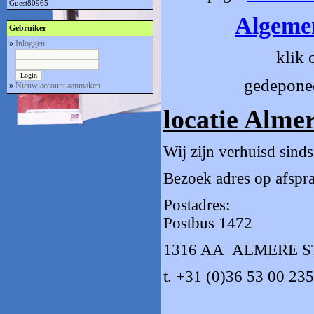
Guest80965
Algeme
Gebruiker
»
Inloggen:
klik
gedeponee
»
Nieuw account aanmaken
locatie Almer
Wij zijn verhuisd sin
Bezoek adres op afspr
Postadres:
Postbus 1472
1316 AA ALMERE 
t. +31 (0)36 53 00 235