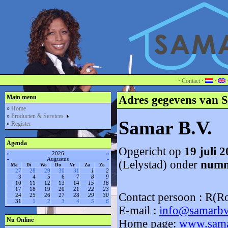
·
Contact
·
·
Main menu
Adres gegevens van 
»
Home
»
Producten & Services
Samar B.V.
»
Register
Agenda
Opgericht op
19 juli 
«
2026
»
«
Augustus
»
(
Lelystad) onder
numm
Ma
Di
Wo
Do
Vr
Za
Zo
27
28
29
30
31
1
2
3
4
5
6
7
8
9
10
11
12
13
14
15
16
17
18
19
20
21
22
23
Contact persoon : R(R
24
25
26
27
28
29
30
31
1
2
3
4
5
6
E-mail :
info@samarbv
Nu Online
Home page:
www.sama