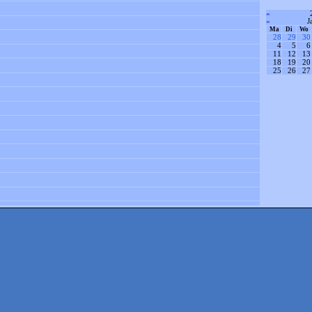
«
«
J
Ma
Di
Wo
28
29
30
4
5
6
11
12
13
18
19
20
25
26
27