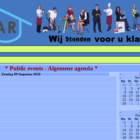
·
* Public events - Algemene agenda *
Zondag 09 Augustus 2026
«
«
No
Ma
Di
Wo
26
27
28
2
3
4
9
10
11
16
17
18
23
24
25
30
1
2
«
«
De
Ma
Di
Wo
30
1
2
7
8
9
14
15
16
21
22
23
28
29
30