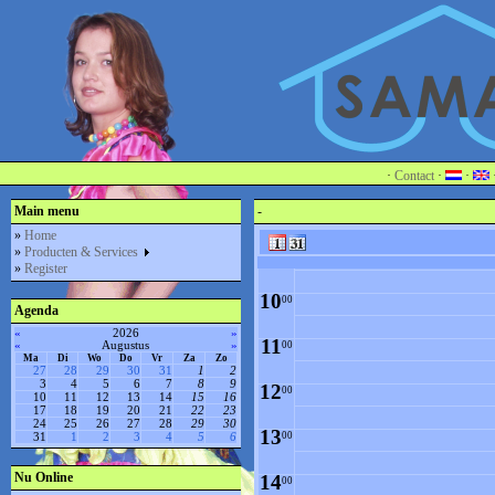
4
00
5
00
6
00
7
00
·
Contact
·
·
8
Main menu
-
00
»
Home
»
Producten & Services
9
00
»
Register
10
00
Agenda
«
2026
»
11
«
Augustus
»
00
Ma
Di
Wo
Do
Vr
Za
Zo
27
28
29
30
31
1
2
3
4
5
6
7
8
9
12
00
10
11
12
13
14
15
16
17
18
19
20
21
22
23
24
25
26
27
28
29
30
13
00
31
1
2
3
4
5
6
Nu Online
14
00