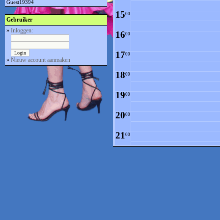
Guest19394
15
00
Gebruiker
»
Inloggen:
16
00
17
00
»
Nieuw account aanmaken
18
00
19
00
20
00
21
00
22
00
23
00