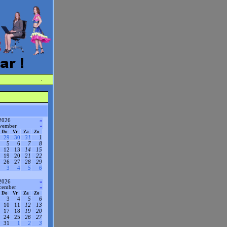
·
2026
»
vember
»
Do
Vr
Za
Zo
29
30
31
1
5
6
7
8
12
13
14
15
19
20
21
22
26
27
28
29
3
4
5
6
2026
»
cember
»
Do
Vr
Za
Zo
3
4
5
6
10
11
12
13
17
18
19
20
24
25
26
27
31
1
2
3