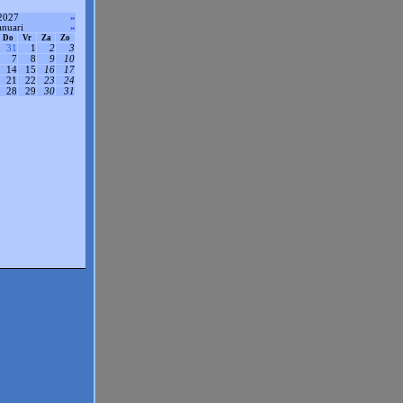
2027
»
anuari
»
Do
Vr
Za
Zo
31
1
2
3
7
8
9
10
14
15
16
17
21
22
23
24
28
29
30
31