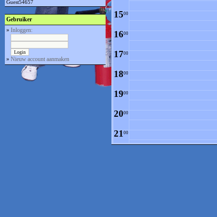
Guest54657
15
00
Gebruiker
»
Inloggen:
16
00
17
00
»
Nieuw account aanmaken
18
00
19
00
20
00
21
00
22
00
23
00