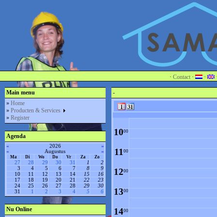
4
00
5
00
6
00
7
00
·
Contact
·
·
8
Main menu
-
00
»
Home
»
Producten & Services
9
00
»
Register
10
00
Agenda
«
2026
»
11
«
Augustus
»
00
Ma
Di
Wo
Do
Vr
Za
Zo
27
28
29
30
31
1
2
3
4
5
6
7
8
9
12
00
10
11
12
13
14
15
16
17
18
19
20
21
22
23
24
25
26
27
28
29
30
13
00
31
1
2
3
4
5
6
Nu Online
14
00