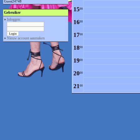
Guest24748
15
00
Gebruiker
»
Inloggen:
16
00
17
00
»
Nieuw account aanmaken
18
00
19
00
20
00
21
00
22
00
23
00