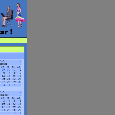
·
2022
»
ktober
»
Do
Vr
Za
Zo
29
30
1
2
6
7
8
9
13
14
15
16
20
21
22
23
27
28
29
30
3
4
5
6
2022
»
vember
»
Do
Vr
Za
Zo
3
4
5
6
10
11
12
13
17
18
19
20
24
25
26
27
1
2
3
4