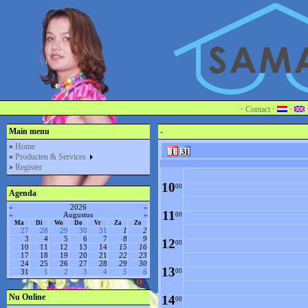
4
00
5
00
6
00
7
00
·
Contact
·
·
8
Main menu
-
00
»
Home
»
Producten & Services
9
00
»
Register
10
00
Agenda
«
2026
»
11
«
Augustus
»
00
Ma
Di
Wo
Do
Vr
Za
Zo
27
28
29
30
31
1
2
3
4
5
6
7
8
9
12
00
10
11
12
13
14
15
16
17
18
19
20
21
22
23
24
25
26
27
28
29
30
13
00
31
1
2
3
4
5
6
Nu Online
14
00