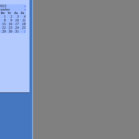
2022
»
cember
»
Do
Vr
Za
Zo
1
2
3
4
8
9
10
11
15
16
17
18
22
23
24
25
29
30
31
1