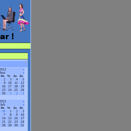
·
2022
»
Juni
»
Do
Vr
Za
Zo
2
3
4
5
9
10
11
12
16
17
18
19
23
24
25
26
30
1
2
3
2022
»
Juli
»
Do
Vr
Za
Zo
30
1
2
3
7
8
9
10
14
15
16
17
21
22
23
24
28
29
30
31