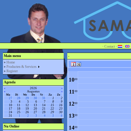
4
00
5
00
6
00
7
00
·
Contact
·
·
8
Main menu
-
00
»
Home
»
Producten & Services
9
00
»
Register
10
00
Agenda
«
2026
»
11
«
Augustus
»
00
Ma
Di
Wo
Do
Vr
Za
Zo
27
28
29
30
31
1
2
3
4
5
6
7
8
9
12
00
10
11
12
13
14
15
16
17
18
19
20
21
22
23
24
25
26
27
28
29
30
13
00
31
1
2
3
4
5
6
Nu Online
14
00