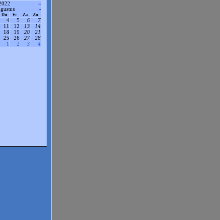
2022
»
gustus
»
Do
Vr
Za
Zo
4
5
6
7
11
12
13
14
18
19
20
21
25
26
27
28
1
2
3
4