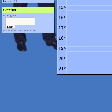
Guest93551
15
00
Gebruiker
»
Inloggen:
16
00
17
00
»
Nieuw account aanmaken
18
00
19
00
20
00
21
00
22
00
23
00