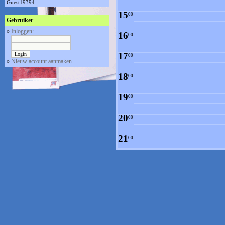
Guest19394
15
00
Gebruiker
»
Inloggen:
16
00
17
00
»
Nieuw account aanmaken
18
00
19
00
20
00
21
00
22
00
23
00