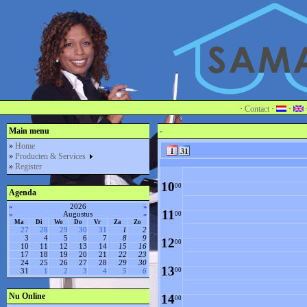
4
00
5
00
6
00
7
00
·
Contact
·
·
8
Main menu
-
00
»
Home
»
Producten & Services
9
00
»
Register
10
00
Agenda
«
2026
»
11
«
Augustus
»
00
Ma
Di
Wo
Do
Vr
Za
Zo
27
28
29
30
31
1
2
3
4
5
6
7
8
9
12
00
10
11
12
13
14
15
16
17
18
19
20
21
22
23
24
25
26
27
28
29
30
13
00
31
1
2
3
4
5
6
Nu Online
14
00